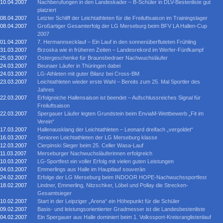
10.04.2007
Nachberufungen in den Landeskader – B-Schüler in DLV-Bestenliste gut
platziert
08.04.2007
Letzter Schliff der Leichtathleten für die Freiluftsaison im Trainingslager
08.04.2007
Großartiger Gesamterfolg der LG Merseburg beim BFV LA Hallen-Cup
2007
01.04.2007
7. Hermannsecklauf – Ein Lauf in den sonnenüberfluteten Frühling
31.03.2007
Brzoska wie in früheren Zeiten – Landesrekord im Werfer-Fünfkampf
25.03.2007
Ostergeschenke für Braunsbedraer Nachwuchsläufer
24.03.2007
Beunaer Läufer in Thüringen dabei
24.03.2007
LG-Athleten mit guter Bilanz bei Cross-BM
23.03.2007
Leichtathleten wieder erste Wahl – Bereits zum 25. Mal Sportler des
Jahres
22.03.2007
Erfolgreiche Hallensaison ist beendet – Aufschlussreiches Signal für
Freiluftsaison
22.03.2007
Spergauer Läufer legten Grundstein beim EnviaM-Wettbewerb „Fit im
Verein“
17.03.2007
Hallenausklang der Leichtathleten – Leonard dreifach „vergoldet“
16.03.2007
Senioren Leichtathleten der LG Merseburg klasse
12.03.2007
Cierpinski Sieger beim 25. Celler Wasa-Lauf
11.03.2007
Merseburger Nachwuchsläuferinnen erfolgreich
10.03.2007
LG-Sportfest ein voller Erfolg mit vielen guten Leistungen
04.03.2007
Emmerlings aus Halle im Hauptlauf souverän
24.02.2007
Erfolge der LG Merseburg beim INDOOR HOPE-Nachwuchssportfest
18.02.2007
Lindner, Emmerling, Nitzschker, Löbel und Pollay die Strecken-
Gesamtsieger
10.02.2007
Start in der Leipziger „Arena“ ein Höhepunkt für die Schüler
09.02.2007
Basis- und leistungsorientierter Gradmesser ist die Landesbestenliste
04.02.2007
Ein Spergauer aus Halle dominiert beim 1. Volkssport-Kreisranglistenlauf