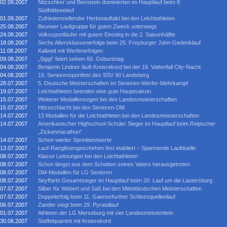
02.09.2007
Nitzschker und Bernstein dominierten im Hauptlauf beim 8.
Südfeldseelauf
01.09.2007
Zufriedenstellender Herbstauftakt bei den Leichtathleten
25.08.2007
Beunaer Laufgruppe für guten Zweck unterwegs
24.08.2007
Volkssportläufer mit gutem Einstieg in die 2. Saisonhälfte
18.08.2007
Sechs Altersklassenerfolge beim 25. Freyburger Jahn-Gedenklauf
11.08.2007
Kallweit mit Werfererfolgen
09.08.2007
„Siggi“ feiert seinen 60. Geburtstag
04.08.2007
Benjamin Lindner läuft Kreisrekord bei der 16. Vattenfall City-Nacht
04.08.2007
19. Seniorensportfest des SSV 90 Landsberg
28.07.2007
5. Deutsche Meisterschaften im Senioren-Werfer-Mehrkampf
19.07.2007
Leichtathleten beenden eine gute Hauptsaison
15.07.2007
Weiterer Medaillensegen bei den Landesmeisterschaften
15.07.2007
Hitzeschlacht bei den Senioren-DM
14.07.2007
13 Medaillen für die Leichtathleten bei den Landesmeisterschaften
14.07.2007
Amerikanischer Highschool-Schüler Sieger im Hauptlauf beim Reipscher
„Zickenmarathon“
14.07.2007
Schon wieder Sprintbestwerte
13.07.2007
Lauf-Ranglistengeschehen fest etabliert – Spannende Laufduelle
08.07.2007
Klasse Leistungen bei den Leichtathleten
08.07.2007
Schon längst aus dem Schatten seines Vaters herausgetreten
08.07.2007
DM-Medaillen für LG Senioren
08.07.2007
Seyffarth Gesamtsieger im Hauptlauf beim 20. Lauf um die Lautersburg
07.07.2007
Silber für Webert und Saß bei den Mitteldeutschen Meisterschaften
07.07.2007
Doppelerfolg beim 11. Gaensefurther Schlossquellenlauf
06.07.2007
Zander siegt beim 29. Pyratallauf
01.07.2007
Athleten der LG Merseburg mit vier Landesmeistertiteln
30.06.2007
Staffelquartett mit Kreisrekord