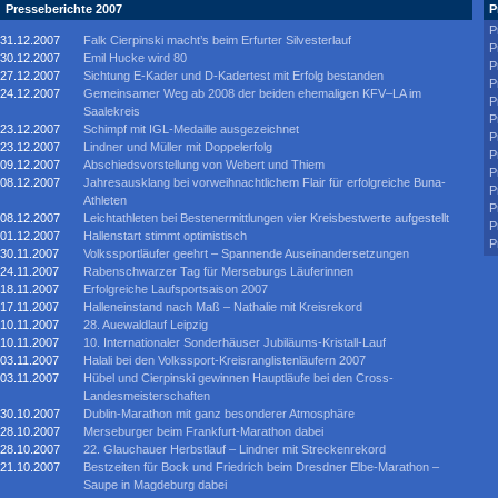
Presseberichte 2007
P
P
31.12.2007
Falk Cierpinski macht’s beim Erfurter Silvesterlauf
P
30.12.2007
Emil Hucke wird 80
P
27.12.2007
Sichtung E-Kader und D-Kadertest mit Erfolg bestanden
P
24.12.2007
Gemeinsamer Weg ab 2008 der beiden ehemaligen KFV–LA im
P
Saalekreis
P
23.12.2007
Schimpf mit IGL-Medaille ausgezeichnet
P
23.12.2007
Lindner und Müller mit Doppelerfolg
P
09.12.2007
Abschiedsvorstellung von Webert und Thiem
P
08.12.2007
Jahresausklang bei vorweihnachtlichem Flair für erfolgreiche Buna-
P
Athleten
P
08.12.2007
Leichtathleten bei Bestenermittlungen vier Kreisbestwerte aufgestellt
P
01.12.2007
Hallenstart stimmt optimistisch
P
30.11.2007
Volkssportläufer geehrt – Spannende Auseinandersetzungen
24.11.2007
Rabenschwarzer Tag für Merseburgs Läuferinnen
18.11.2007
Erfolgreiche Laufsportsaison 2007
17.11.2007
Halleneinstand nach Maß – Nathalie mit Kreisrekord
10.11.2007
28. Auewaldlauf Leipzig
10.11.2007
10. Internationaler Sonderhäuser Jubiläums-Kristall-Lauf
03.11.2007
Halali bei den Volkssport-Kreisranglistenläufern 2007
03.11.2007
Hübel und Cierpinski gewinnen Hauptläufe bei den Cross-
Landesmeisterschaften
30.10.2007
Dublin-Marathon mit ganz besonderer Atmosphäre
28.10.2007
Merseburger beim Frankfurt-Marathon dabei
28.10.2007
22. Glauchauer Herbstlauf – Lindner mit Streckenrekord
21.10.2007
Bestzeiten für Bock und Friedrich beim Dresdner Elbe-Marathon –
Saupe in Magdeburg dabei