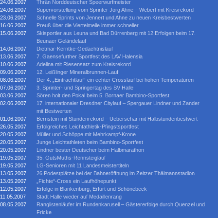
24.06.2007
Thrän Norddeutscher Speerwurfmeister
24.06.2007
Supervorstellung vom Sprinter Jörg Ahne – Webert mit Kreisrekord
23.06.2007
Schnelle Sprints von Jennert und Ahne zu neuen Kreisbestwerten
16.06.2007
Preuß über die Viertelmeile immer schneller
15.06.2007
Skisportler aus Leuna und Bad Dürrenberg mit 12 Erfolgen beim 17.
Beunaer Geländelauf
14.06.2007
Dietmar-Kerntke-Gedächtnislauf
13.06.2007
7. Gaensefurther Sportfest des LAV Halensia
10.06.2007
Adelina mit Riesensatz zum Kreisrekord
09.06.2007
12. Leißlinger Mineralbrunnen-Lauf
08.06.2007
Der 4. „Eintrachtlauf“ ein echter Crosslauf bei hohen Temperaturen
07.06.2007
3. Sprinter- und Springertag des SV Halle
03.06.2007
Sören holt den Pokal beim 5. Bornaer Bambino-Sportfest
02.06.2007
17. internationaler Dresdner Citylauf – Spergauer Lindner und Zander
mit Bestwerten
01.06.2007
Bernstein mit Stundenrekord – Ueberschär mit Halbstundenbestwert
26.05.2007
Erfolgreiches Leichtathletik-Pfingstsportfest
20.05.2007
Müller und Schöppe mit Mehrkampf-Krone
20.05.2007
Junge Leichtathleten beim Bambino-Sportfest
20.05.2007
Lindner bester Deutscher beim Halbmarathon
19.05.2007
35. GutsMuths-Rennsteiglauf
19.05.2007
LG-Senioren mit 11 Landesmeistertiteln
13.05.2007
26 Podestplätze bei der Bahneröffnung im Zeitzer Thälmannstadion
13.05.2007
„Fichte“-Cross ein Laufhöhepunkt
12.05.2007
Erfolge in Blankenburg, Erfurt und Schönebeck
11.05.2007
Stadt Halle wieder auf Medaillenrang
08.05.2007
Ranglistenläufer im Rundenkarusell – Gästererfolge durch Quenzel und
Fricke