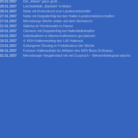
03.02.2007
Der „Kleine“ ganz groß…
28.01.2007
Leichtathletik-„Bambini“ in Aktion
28.01.2007
Nebe mit Kreisrekord zum Landesmeistertitel
27.01.2007
Nebe mit Doppelerfolg bei den Hallen-Landesmeisterschaften
27.01.2007
Merseburgs Werfer weiter auf dem Vormarsch
21.01.2007
Sabrina im Hürdenwald zu Hause
20.01.2007
Clemens mit Doppelerfolg bei Hallentitelkämpfen
19.01.2007
Individualisten in Mannschaftsteams gut platziert
16.01.2007
4. KKH-Hallenmeeting des LAV Halensia
13.01.2007
Gelungener Einstieg in Freiluftsaison der Werfer
06.01.2007
Furioser Hallenauftakt für Athleten des MSV Buna Schkopau
01.01.2007
Merseburger Neujahrslauf mit viel Zuspruch – Bekanntheitsgrad wächst