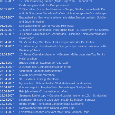
06.05.2007
12. Schülermeeting um den „Milde-Cup“ 2007 – Jennert mit
Bestleisungsmedaille für Disziplinrekord
06.05.2007
2. Bitterfelder Goitzsche-Marathon – Saupe, Güttler, Hesselbarth, Dorn
und die Spergauer Marathon-Staffeln mit überzeugenden Vorstellungen
05.05.2007
Braunsbedras Nachwuchsathleten mit vielen Bestwerten beim Schüler-
und Jugendmeeting
05.05.2007
Dreifacherfolg für Werfer Marcus Hollnecker
01.05.2007
12 Siege beim Bahnauftakt vonTurbine Halle – D-Kadernorm für Sabrina
01.05.2007
4. Schüler-Gala beim SV Großbardau – Clemens Thiem Altersklassen-
Pokalsieger
29.04.2007
24. Vienna City Marathon - Falk Cierpinski bester Deutscher
29.04.2007
19. Würzburger Residenzlauf – Spergaus Spitzenläufer eröffnen heiße
Wettkampfphase
29.04.2007
10. Renta Oberelbe Marathon – Beunaer Müller unter den Top Ten im
Halbmarathon
28.04.2007
Erfolge beim 16. Naumburger City-Lauf
28.04.2007
2. Auflage des Gotthardteichlauf ein Erfolg
28.04.2007
Vierkampf-Landesmeisterschaften
22.04.2007
5. AOK-Spreewald Marathon
22.04.2007
31. Elektrabel Leipzig-Marathon
21.04.2007
Ryborz beim Bahnauftakt im Stadtstadion mit Landesrekord
18.04.2007
Gästeerfolge im Hauptlauf beim Merseburger Stadtparklauf
18.04.2007
Frühjahrs-Kreis-Crossmeisterschaften
15.04.2007
Spergaus Läufer topp – Cierpinski Landesmeister im 10km Straßenlauf
14.04.2007
Knallharter Einstieg in Laufsaison mit 29. Kyffhäuser-Berglauf
14.04.2007
Bölling Werfer-Fünfkampf-Landesmeister Sachsens
14.04.2007
Nachwuchserfolge beim Roland-Werfer-Cup
13.04.2007
Leichtathletiknachwuchs vom MSV Buna Schkopau topp