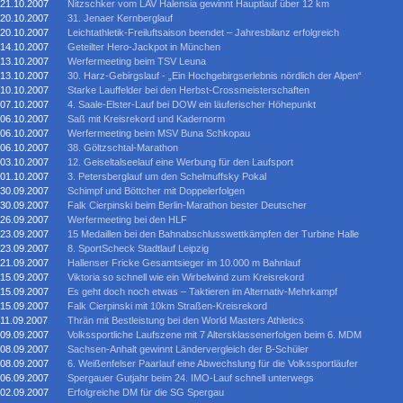
21.10.2007
Nitzschker vom LAV Halensia gewinnt Hauptlauf über 12 km
20.10.2007
31. Jenaer Kernberglauf
20.10.2007
Leichtathletik-Freiluftsaison beendet – Jahresbilanz erfolgreich
14.10.2007
Geteilter Hero-Jackpot in München
13.10.2007
Werfermeeting beim TSV Leuna
13.10.2007
30. Harz-Gebirgslauf - „Ein Hochgebirgserlebnis nördlich der Alpen“
10.10.2007
Starke Lauffelder bei den Herbst-Crossmeisterschaften
07.10.2007
4. Saale-Elster-Lauf bei DOW ein läuferischer Höhepunkt
06.10.2007
Saß mit Kreisrekord und Kadernorm
06.10.2007
Werfermeeting beim MSV Buna Schkopau
06.10.2007
38. Göltzschtal-Marathon
03.10.2007
12. Geiseltalseelauf eine Werbung für den Laufsport
01.10.2007
3. Petersberglauf um den Schelmuffsky Pokal
30.09.2007
Schimpf und Böttcher mit Doppelerfolgen
30.09.2007
Falk Cierpinski beim Berlin-Marathon bester Deutscher
26.09.2007
Werfermeeting bei den HLF
23.09.2007
15 Medaillen bei den Bahnabschlusswettkämpfen der Turbine Halle
23.09.2007
8. SportScheck Stadtlauf Leipzig
21.09.2007
Hallenser Fricke Gesamtsieger im 10.000 m Bahnlauf
15.09.2007
Viktoria so schnell wie ein Wirbelwind zum Kreisrekord
15.09.2007
Es geht doch noch etwas – Taktieren im Alternativ-Mehrkampf
15.09.2007
Falk Cierpinski mit 10km Straßen-Kreisrekord
11.09.2007
Thrän mit Bestleistung bei den World Masters Athletics
09.09.2007
Volkssportliche Laufszene mit 7 Altersklassenerfolgen beim 6. MDM
08.09.2007
Sachsen-Anhalt gewinnt Ländervergleich der B-Schüler
08.09.2007
6. Weißenfelser Paarlauf eine Abwechslung für die Volkssportläufer
06.09.2007
Spergauer Gutjahr beim 24. IMO-Lauf schnell unterwegs
02.09.2007
Erfolgreiche DM für die SG Spergau